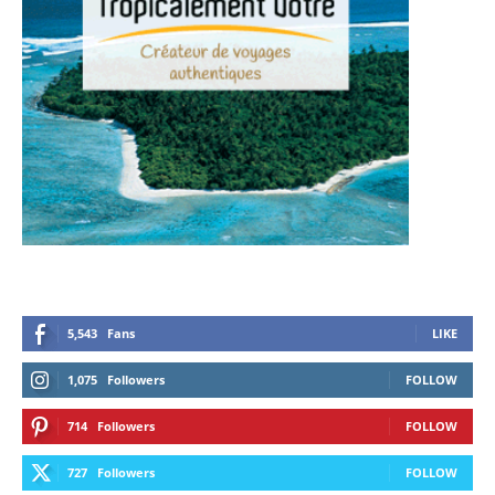
5,543
Fans
LIKE
1,075
Followers
FOLLOW
714
Followers
FOLLOW
727
Followers
FOLLOW