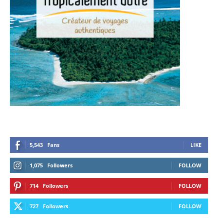
5,543
Fans
LIKE
1,075
Followers
FOLLOW
714
Followers
FOLLOW
727
Followers
FOLLOW