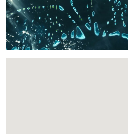
de
voyage
pour
les
Maldives