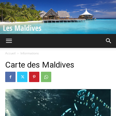
Iles
Accueil
Informations
Carte des Maldives
Maldives
|
Guide