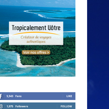
5,543
Fans
LIKE
1,075
Followers
FOLLOW