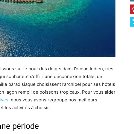
de
voyage
issons sur le bout des doigts dans l’océan Indien, c’est
i souhaitent s’offrir une déconnexion totale, un
le paradisiaque choisissent l’archipel pour ses hôtels
pour
son lagon rempli de poissons tropicaux. Pour vous aider
ives
, nous vous avons regroupé nos meilleurs
 les activités à choisir.
onne période
les