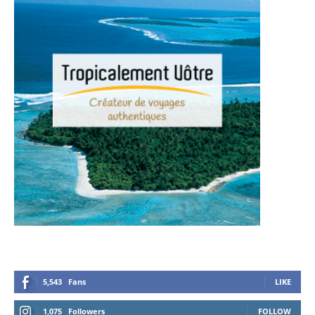
5,543
Fans
LIKE
1,075
Followers
FOLLOW