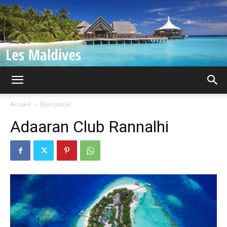
Iles
Accueil
Non classé
Adaaran Club Rannalhi
Maldives
|
Guide