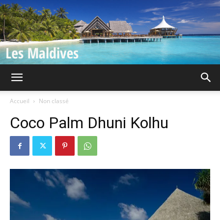
Iles
Accueil
Non classé
Coco Palm Dhuni Kolhu
Maldives
|
Guide