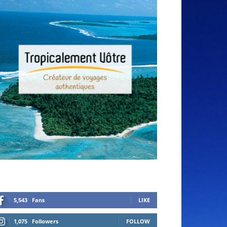
5,543
Fans
LIKE
1,075
Followers
FOLLOW