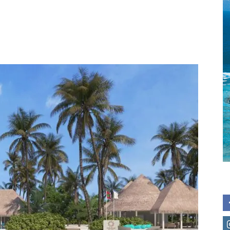
i
Maldives
|
Guide